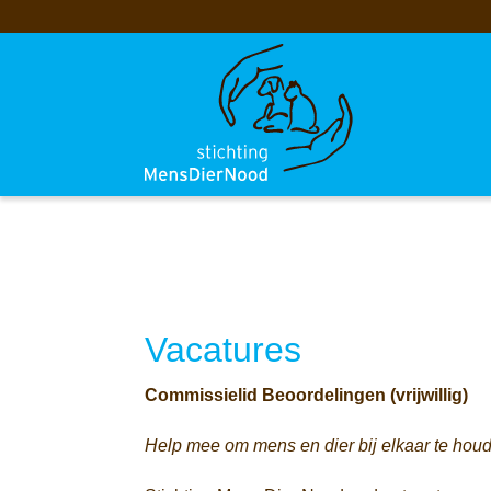
Bestuur
ANBI Status
Historie
Doneer
Meer informatie
Onze begunstigers
Vacatures
Wordt sponsor
Vacatures
Commissielid Beoordelingen (vrijwillig)
Help mee om mens en dier bij elkaar te hou