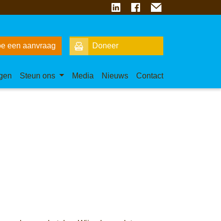
e een aanvraag
Doneer
gen
Steun ons
Media
Nieuws
Contact